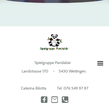
Spielgruppe Pandabär
Landstrasse 170 - 5430 Wettingen.
Caterina Bilotta Tel. 076 549 97 87